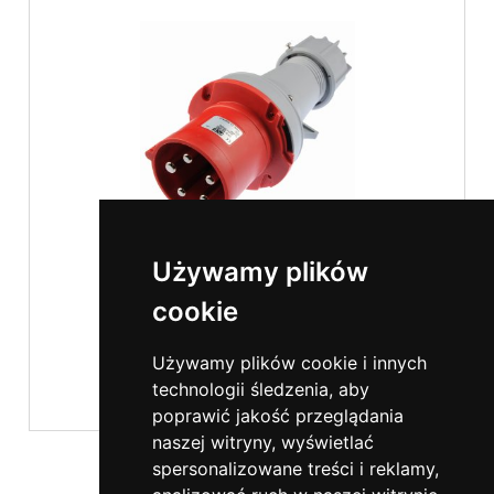
Używamy plików
Wtyczka siłowa 5p 63A
cookie
64,00 zł
Używamy plików cookie i innych
technologii śledzenia, aby
poprawić jakość przeglądania
naszej witryny, wyświetlać
spersonalizowane treści i reklamy,
Pomoc