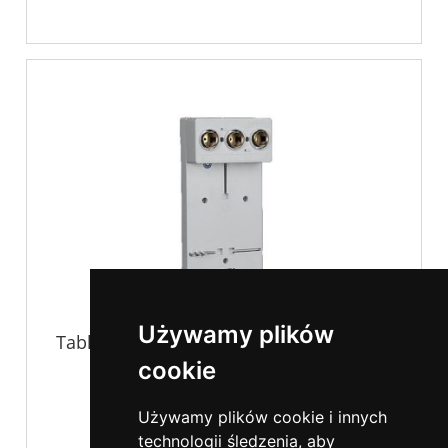
Używamy plików
Tablica licznikowa 1F z zabezpieczeniem
3x25A
cookie
59,00 zł
Używamy plików cookie i innych
technologii śledzenia, aby