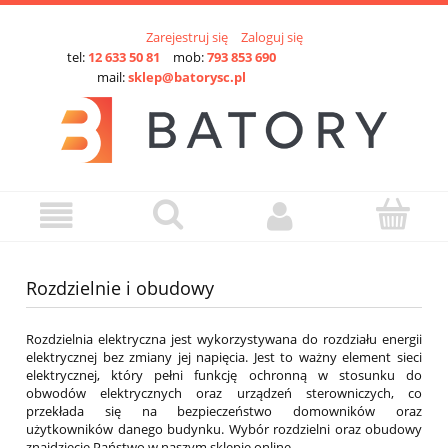
Zarejestruj się
Zaloguj się
tel:
12 633 50 81
mob:
793 853 690
mail:
sklep@batorysc.pl
Rozdzielnie i obudowy
Rozdzielnia elektryczna jest wykorzystywana do rozdziału energii
elektrycznej bez zmiany jej napięcia. Jest to ważny element sieci
elektrycznej, który pełni funkcję ochronną w stosunku do
obwodów elektrycznych oraz urządzeń sterowniczych, co
przekłada się na bezpieczeństwo domowników oraz
użytkowników danego budynku. Wybór rozdzielni oraz obudowy
znajdziecie Państwo w naszym sklepie online.