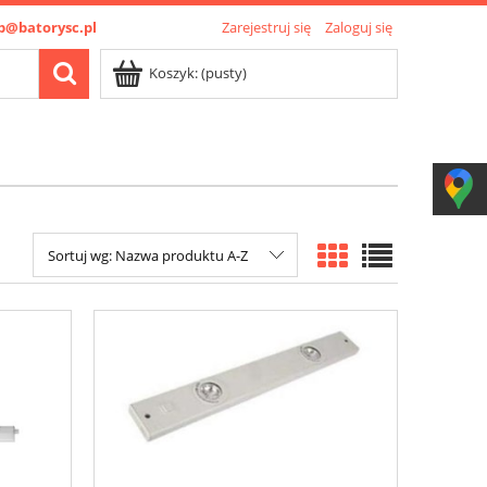
p@batorysc.pl
Zarejestruj się
Zaloguj się
Koszyk:
(pusty)
Sortuj wg:
Nazwa produktu A-Z