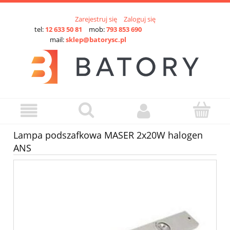
Zarejestruj się
Zaloguj się
tel:
12 633 50 81
mob:
793 853 690
mail:
sklep@batorysc.pl
Lampa podszafkowa MASER 2x20W halogen
ANS