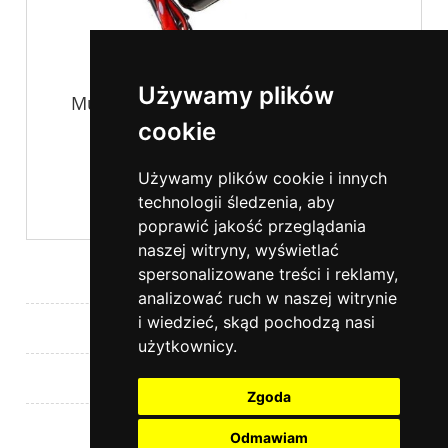
Używamy plików
Multimetr miernik uniwersalny UT54
UNIT-T
cookie
139,00 zł
Używamy plików cookie i innych
technologii śledzenia, aby
poprawić jakość przeglądania
naszej witryny, wyświetlać
spersonalizowane treści i reklamy,
Pomoc
analizować ruch w naszej witrynie
i wiedzieć, skąd pochodzą nasi
Moje konto
użytkownicy.
Płatności i dostawa
Zgoda
Informacje
Odmawiam