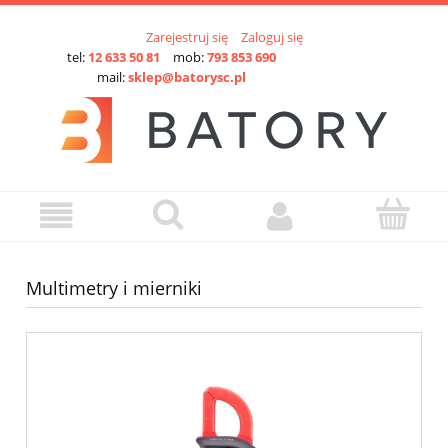
Zarejestruj się
Zaloguj się
tel:
12 633 50 81
mob:
793 853 690
mail:
sklep@batorysc.pl
Multimetry i mierniki