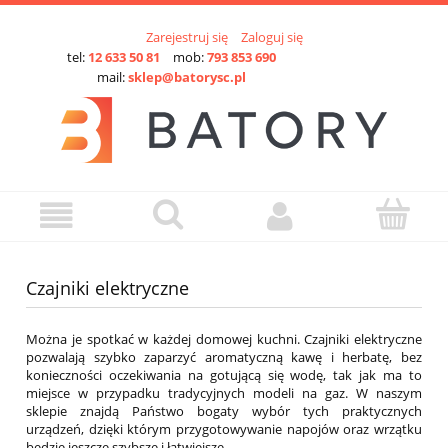
Zarejestruj się
Zaloguj się
tel:
12 633 50 81
mob:
793 853 690
mail:
sklep@batorysc.pl
Czajniki elektryczne
Można je spotkać w każdej domowej kuchni. Czajniki elektryczne
pozwalają szybko zaparzyć aromatyczną kawę i herbatę, bez
konieczności oczekiwania na gotującą się wodę, tak jak ma to
miejsce w przypadku tradycyjnych modeli na gaz. W naszym
sklepie znajdą Państwo bogaty wybór tych praktycznych
urządzeń, dzięki którym przygotowywanie napojów oraz wrzątku
będzie jeszcze szybsze i łatwiejsze.