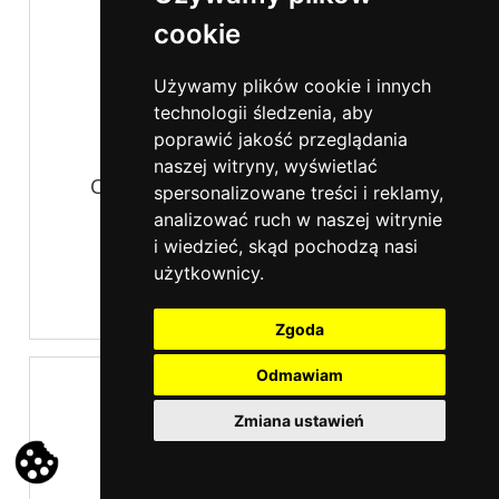
cookie
Używamy plików cookie i innych
technologii śledzenia, aby
poprawić jakość przeglądania
naszej witryny, wyświetlać
Czajnik bezprzewodowy 1,7L Retro
spersonalizowane treści i reklamy,
2400W 21670 Russell Hobbs
analizować ruch w naszej witrynie
i wiedzieć, skąd pochodzą nasi
239,00 zł
użytkownicy.
Zgoda
Odmawiam
Zmiana ustawień