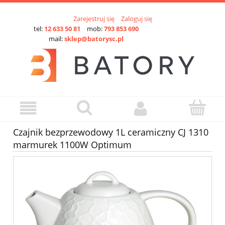
Zarejestruj się
Zaloguj się
tel:
12 633 50 81
mob:
793 853 690
mail:
sklep@batorysc.pl
Czajnik bezprzewodowy 1L ceramiczny CJ 1310
marmurek 1100W Optimum