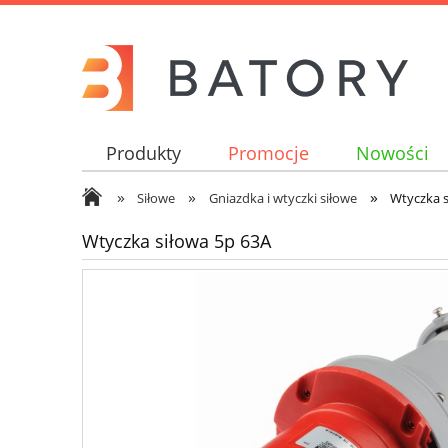
Produkty
Promocje
Nowości
»
»
»
Siłowe
Gniazdka i wtyczki siłowe
Wtyczka s
Wtyczka siłowa 5p 63A