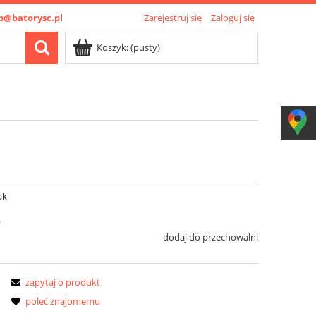
p@batorysc.pl
Zarejestruj się
Zaloguj się
Koszyk:
(pusty)
ak
ł
dodaj do przechowalni
zapytaj o produkt
poleć znajomemu