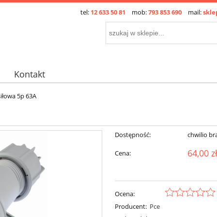
tel:
12 633 50 81
mob:
793 853 690
mail:
skle
Kontakt
iłowa 5p 63A
Dostępność:
chwilio br
64,00 z
Cena:
Ocena:
Producent:
Pce