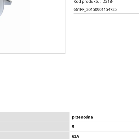
Kod produktu:
D21B-
661FF_20150901154725
przenośna
5
63A