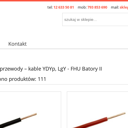
tel:
12 633 50 81
mob:
793 853 690
mail:
skle
Kontakt
 przewody – kable YDYp, LgY - FHU Batory II
ono produktów: 111