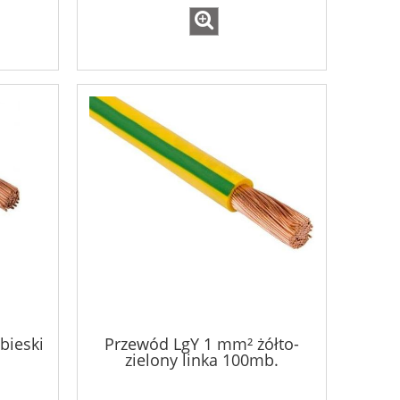
bieski
Przewód LgY 1 mm² żółto-
zielony linka 100mb.