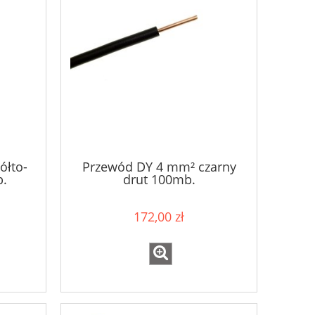
ółto-
Przewód DY 4 mm² czarny
b.
drut 100mb.
172,00 zł