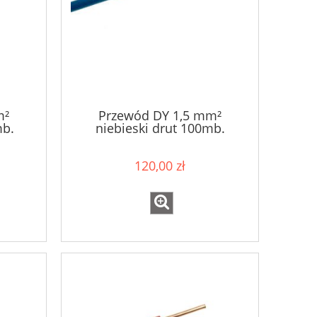
m²
Przewód DY 1,5 mm²
mb.
niebieski drut 100mb.
120,00 zł