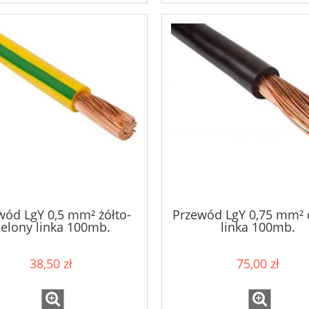
wód LgY 0,5 mm² żółto-
Przewód LgY 0,75 mm² 
ielony linka 100mb.
linka 100mb.
38,50 zł
75,00 zł