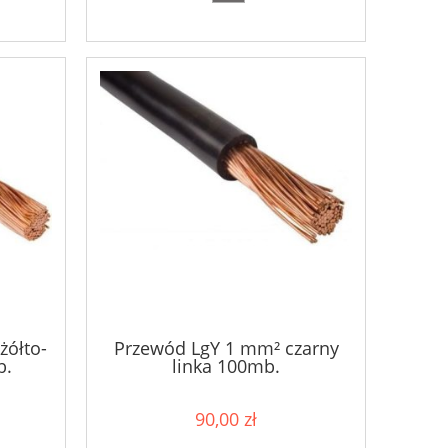
żółto-
Przewód LgY 1 mm² czarny
b.
linka 100mb.
90,00 zł