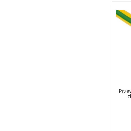
Prze
z