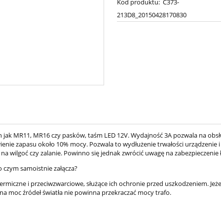
Kod produktu:
C373-
213D8_20150428170830
ch jak MR11, MR16 czy pasków, taśm LED 12V. Wydajność 3A pozwala na obsł
tawienie zapasu około 10% mocy. Pozwala to wydłużenie trwałości urządzeni
na wilgoć czy zalanie. Powinno się jednak zwrócić uwagę na zabezpieczenie ł
o czym samoistnie załącza?
ermiczne i przeciwzwarciowe, służące ich ochronie przed uszkodzeniem. Jeż
na moc źródeł światła nie powinna przekraczać mocy trafo.