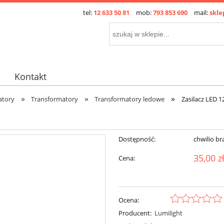
tel:
12 633 50 81
mob:
793 853 690
mail:
skle
Kontakt
»
»
»
atory
Transformatory
Transformatory ledowe
Zasilacz LED 
Dostępność:
chwilio br
35,00 z
Cena:
Ocena:
Producent:
Lumilight