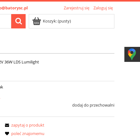
p@batorysc.pl
Zarejestruj się
Zaloguj się
Koszyk:
(pusty)
12V 36W LDS Lumilight
ak
ł
dodaj do przechowalni
zapytaj o produkt
poleć znajomemu