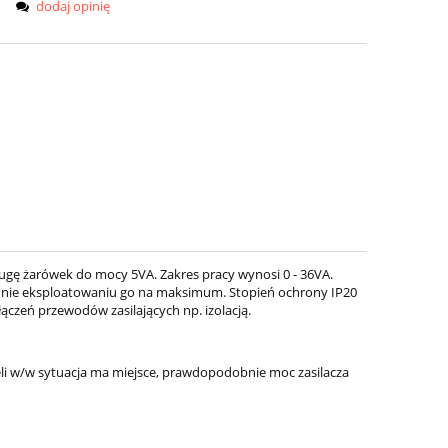
dodaj opinię
ugę żarówek do mocy 5VA. Zakres pracy wynosi 0 - 36VA.
e i nie eksploatowaniu go na maksimum. Stopień ochrony IP20
ączeń przewodów zasilających np. izolacją.
eli w/w sytuacja ma miejsce, prawdopodobnie moc zasilacza