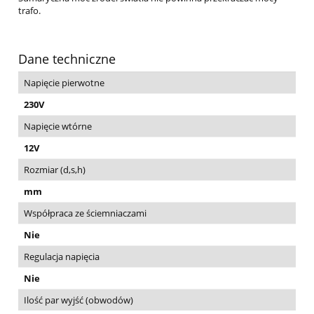
trafo.
Dane techniczne
Napięcie pierwotne
230V
Napięcie wtórne
12V
Rozmiar (d,s,h)
mm
Współpraca ze ściemniaczami
Nie
Regulacja napięcia
Nie
Ilość par wyjść (obwodów)