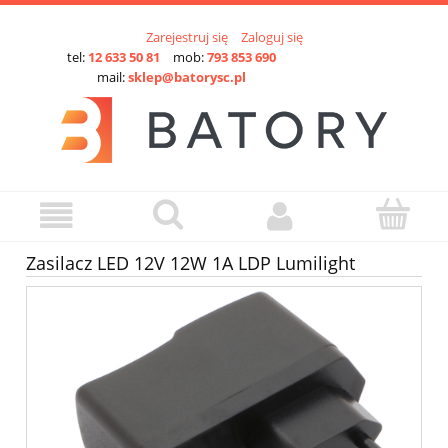
Zarejestruj się
Zaloguj się
tel:
12 633 50 81
mob:
793 853 690
mail:
sklep@batorysc.pl
Zasilacz LED 12V 12W 1A LDP Lumilight