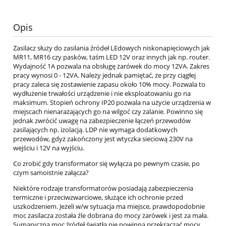
Opis
Zasilacz służy do zasilania źródeł LEdowych niskonapięciowych jak
MR11, MR16 czy pasków, taśm LED 12V oraz innych jak np. router.
Wydajność 1A pozwala na obsługę żarówek do mocy 12VA. Zakres
pracy wynosi 0 - 12VA. Należy jednak pamiętać, że przy ciągłej
pracy zaleca się zostawienie zapasu około 10% mocy. Pozwala to
wydłużenie trwałości urządzenie i nie eksploatowaniu go na
maksimum. Stopień ochrony IP20 pozwala na użycie urządzenia w
miejscach nienarażających go na wilgoć czy zalanie. Powinno się
jednak zwrócić uwagę na zabezpieczenie łączeń przewodów
zasilających np. izolacją. LDP nie wymaga dodatkowych
przewodów, gdyż zakończony jest wtyczka sieciową 230V na
wejściu i 12V na wyjściu.
Co zrobić gdy transformator się wyłącza po pewnym czasie, po
czym samoistnie załącza?
Niektóre rodzaje transformatorów posiadają zabezpieczenia
termiczne i przeciwzwarciowe, służące ich ochronie przed
uszkodzeniem. Jeżeli w/w sytuacja ma miejsce, prawdopodobnie
moc zasilacza została źle dobrana do mocy żarówek i jest za mała.
Sumaryczna moc źródeł światła nie powinna przekraczać mocy