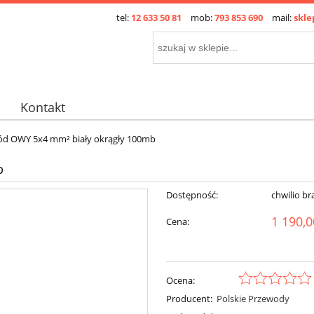
tel:
12 633 50 81
mob:
793 853 690
mail:
skle
Kontakt
ód OWY 5x4 mm² biały okrągły 100mb
b
Dostępność:
chwilio br
1 190,0
Cena:
Ocena:
Producent:
Polskie Przewody