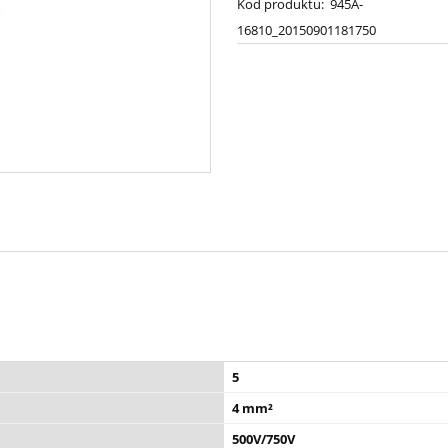
Kod produktu:
945A-
16810_20150901181750
5
4 mm²
500V/750V