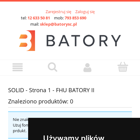
Zarejestruj się
Zaloguj się
tel:
12 633 50 81
mob:
793 853 690
mail:
sklep@batorysc.pl
SOLID - Strona 1 - FHU BATORY II
Znaleziono produktów: 0
Nie znaleziono produktów spełniających podane kryteria.
Użuj formularza kontaktowego, aby zapytać o szukany
prdukt.
Używamy plików