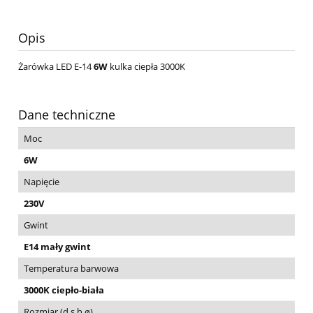
Opis
Żarówka LED E-14
6W
kulka ciepła 3000K
Dane techniczne
Moc
6W
Napięcie
230V
Gwint
E14 mały gwint
Temperatura barwowa
3000K ciepło-biała
Rozmiar (d,s,h,ø)