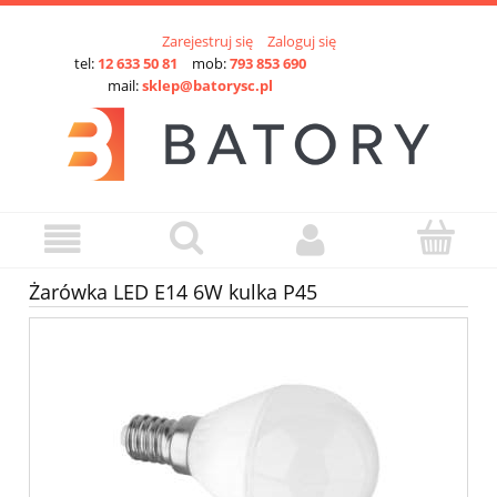
Zarejestruj się
Zaloguj się
tel:
12 633 50 81
mob:
793 853 690
mail:
sklep@batorysc.pl
Żarówka LED E14 6W kulka P45