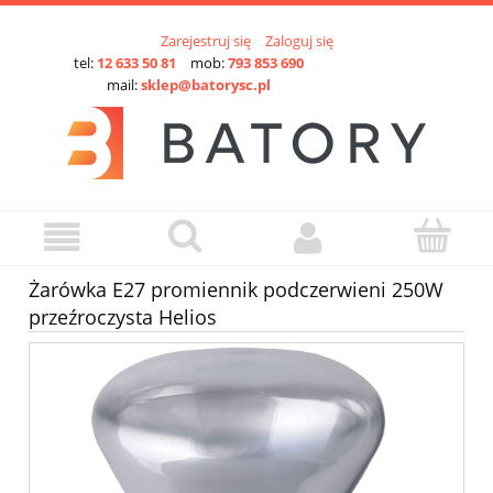
Zarejestruj się
Zaloguj się
tel:
12 633 50 81
mob:
793 853 690
mail:
sklep@batorysc.pl
Żarówka E27 promiennik podczerwieni 250W
przeźroczysta Helios