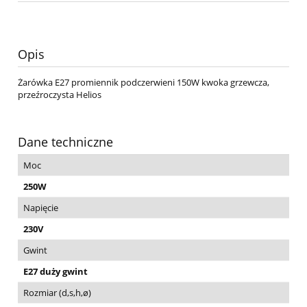
Opis
Żarówka E27 promiennik podczerwieni 150W kwoka grzewcza,
przeźroczysta Helios
Dane techniczne
Moc
250W
Napięcie
230V
Gwint
E27 duży gwint
Rozmiar (d,s,h,ø)