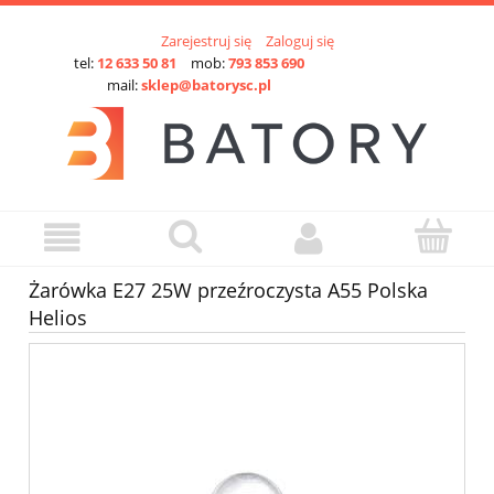
Zarejestruj się
Zaloguj się
tel:
12 633 50 81
mob:
793 853 690
mail:
sklep@batorysc.pl
Żarówka E27 25W przeźroczysta A55 Polska
Helios