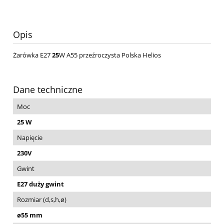
Opis
Żarówka E27
25
W A55 przeźroczysta Polska Helios
Dane techniczne
Moc
25 W
Napięcie
230V
Gwint
E27 duży gwint
Rozmiar (d,s,h,ø)
ø55 mm