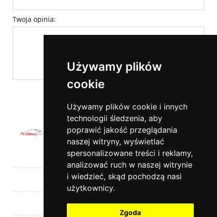
Twoja opinia:
Używamy plików
cookie
wyślij
Używamy plików cookie i innych
technologii śledzenia, aby
poprawić jakość przeglądania
naszej witryny, wyświetlać
spersonalizowane treści i reklamy,
Pomoc
analizować ruch w naszej witrynie
i wiedzieć, skąd pochodzą nasi
Moje konto
użytkownicy.
Płatności i dostawa
Zgoda