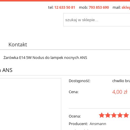
tel:
12 633 50 81
mob:
793 853 690
mail:
skle
Kontakt
Żarówka E14 5W Nodus do lampek nocnych ANS
h ANS
Dostępność:
chwilio br
4,00 zł
Cena:
Ocena:
Producent:
Ansmann