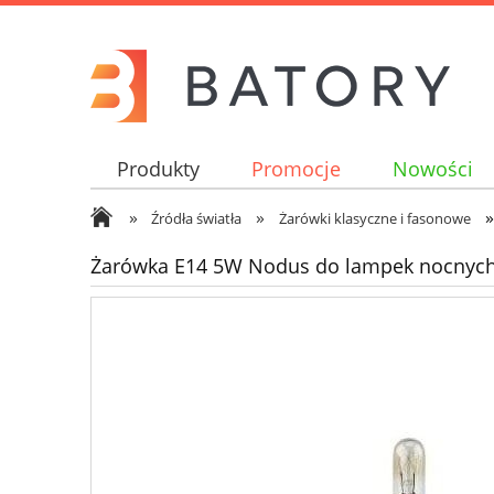
Produkty
Promocje
Nowości
»
»
»
Źródła światła
Żarówki klasyczne i fasonowe
Żarówka E14 5W Nodus do lampek nocnyc