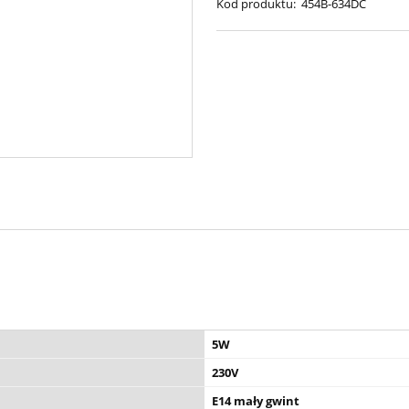
Kod produktu:
454B-634DC
5W
230V
E14 mały gwint