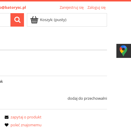
p@batorysc.pl
Zarejestruj się
Zaloguj się
Koszyk:
(pusty)
ak
dodaj do przechowalni
zapytaj o produkt
poleć znajomemu