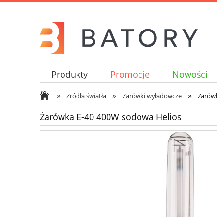
Produkty
Promocje
Nowości
»
»
»
Źródła światła
Żarówki wyładowcze
Żarówk
Żarówka E-40 400W sodowa Helios