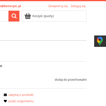
p@batorysc.pl
Zarejestruj się
Zaloguj się
Koszyk:
(pusty)
ak
ł
dodaj do przechowalni
zapytaj o produkt
poleć znajomemu