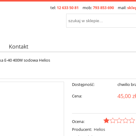
tel:
12 633 50 81
mob:
793 853 690
mail:
skle
Kontakt
a E-40 400W sodowa Helios
Dostępność:
chwilio br
45,00 z
Cena:
Ocena:
Producent:
Helios