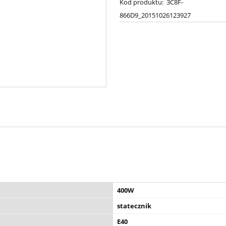
Kod produktu:
3C8F-
866D9_20151026123927
400W
statecznik
E40