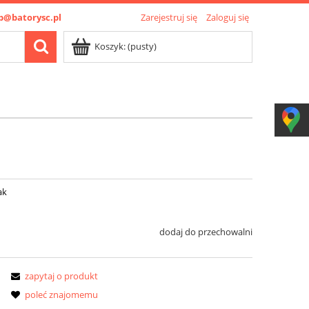
p@batorysc.pl
Zarejestruj się
Zaloguj się
Koszyk:
(pusty)
ak
dodaj do przechowalni
zapytaj o produkt
poleć znajomemu