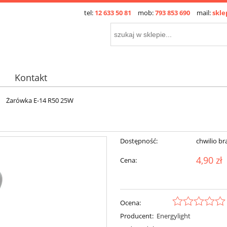
tel:
12 633 50 81
mob:
793 853 690
mail:
skle
Kontakt
Żarówka E-14 R50 25W
Dostępność:
chwilio br
4,90 zł
Cena:
Ocena:
Producent:
Energylight