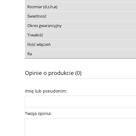
Rozmiar (d,s,h,ø)
Świetlność
Okres gwarancyjny
Trwałość
Ilość włączeń
Ra
Opinie o produkcie (0)
Imię lub pseudonim:
Twoja opinia: