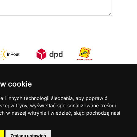
w cookie
Kontakt
rmy
ul. Stefana Batorego 17
i innych technologii śledzenia, aby poprawić
31-135 Kraków
szej witryny, wyświetlać spersonalizowane treści i
tel:
12 633 50 81
ch w naszej witrynie i wiedzieć, skąd pochodzą nasi
mob:
793 853 690
ści
Godziny otwarcia:
Zmiana ustawień