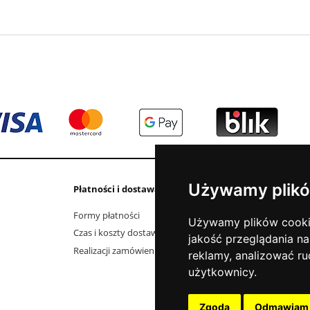
Używamy plikó
Płatności i dostawa
Informacje
Formy płatności
Kontakt i dane fi
Używamy plików cookie 
Czas i koszty dostawy
Elektrośmieci
jakość przeglądania na
Realizacji zamówienia
O firmie
reklamy, analizować ru
Jak kupować?
użytkownicy.
Polityka prywatno
Aktualności
Zgoda
Odmawiam