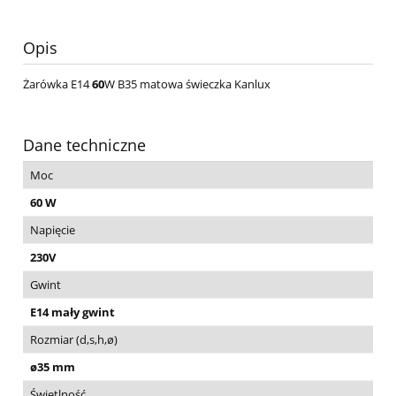
Opis
Żarówka E14
60
W B35 matowa świeczka Kanlux
Dane techniczne
Moc
60 W
Napięcie
230V
Gwint
E14 mały gwint
Rozmiar (d,s,h,ø)
ø35 mm
Świetlność