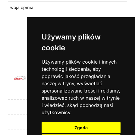
Twoja opinia:
Używamy plików
cookie
wyślij
Używamy plików cookie i innych
technologii śledzenia, aby
poprawić jakość przeglądania
naszej witryny, wyświetlać
spersonalizowane treści i reklamy,
Pomoc
analizować ruch w naszej witrynie
i wiedzieć, skąd pochodzą nasi
Moje konto
użytkownicy.
Płatności i dostawa
Zgoda