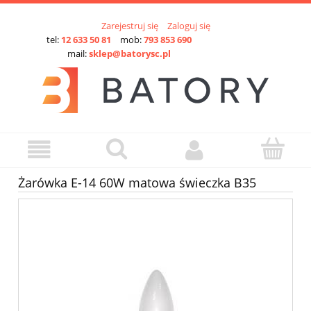
Zarejestruj się
Zaloguj się
tel:
12 633 50 81
mob:
793 853 690
mail:
sklep@batorysc.pl
Żarówka E-14 60W matowa świeczka B35