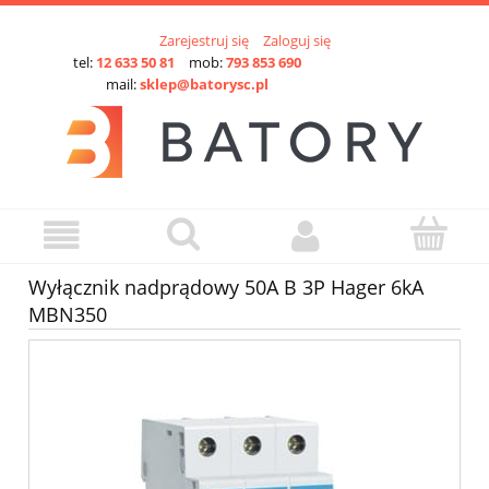
Zarejestruj się
Zaloguj się
tel:
12 633 50 81
mob:
793 853 690
mail:
sklep@batorysc.pl
Wyłącznik nadprądowy 50A B 3P Hager 6kA
MBN350