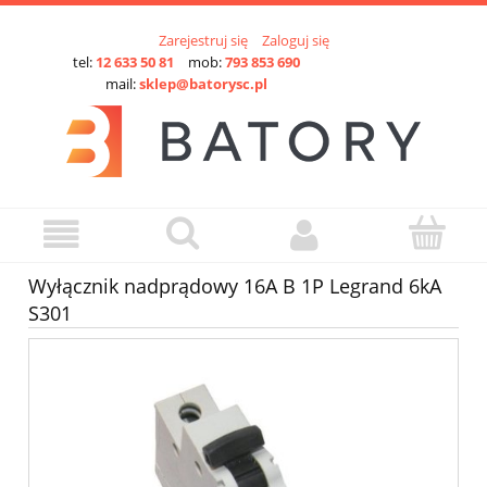
Zarejestruj się
Zaloguj się
tel:
12 633 50 81
mob:
793 853 690
mail:
sklep@batorysc.pl
Wyłącznik nadprądowy 16A B 1P Legrand 6kA
S301