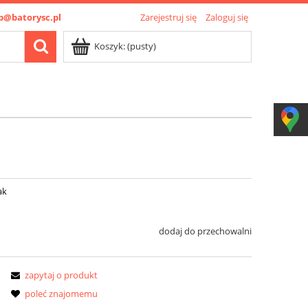
p@batorysc.pl
Zarejestruj się
Zaloguj się
Koszyk:
(pusty)
ak
dodaj do przechowalni
zapytaj o produkt
poleć znajomemu