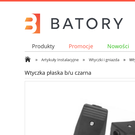
Produkty
Promocje
Nowości
»
»
»
Artykuły Instalacyjne
Wtyczki i gniazda
Wty
Wtyczka płaska b/u czarna