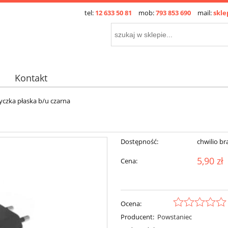
tel:
12 633 50 81
mob:
793 853 690
mail:
skle
Kontakt
czka płaska b/u czarna
Dostępność:
chwilio br
5,90 zł
Cena:
Ocena:
Producent:
Powstaniec