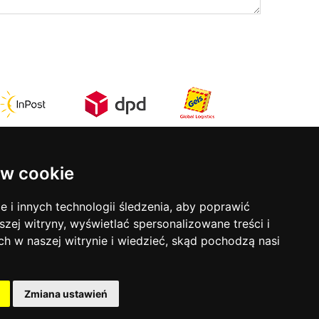
w cookie
Kontakt
rmy
ul. Stefana Batorego 17
i innych technologii śledzenia, aby poprawić
31-135 Kraków
szej witryny, wyświetlać spersonalizowane treści i
tel:
12 633 50 81
ch w naszej witrynie i wiedzieć, skąd pochodzą nasi
mob:
793 853 690
ści
Godziny otwarcia:
Zmiana ustawień
Poniedziałek - Piątek:
9-18