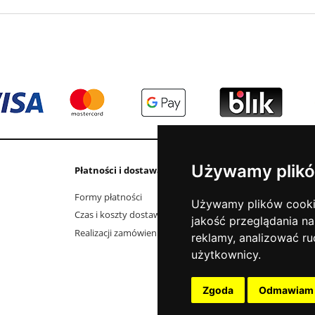
Używamy plikó
Płatności i dostawa
Informacje
Formy płatności
Kontakt i dane fi
Używamy plików cookie 
Czas i koszty dostawy
Elektrośmieci
jakość przeglądania na
Realizacji zamówienia
O firmie
reklamy, analizować ru
Jak kupować?
użytkownicy.
Polityka prywatno
Aktualności
Zgoda
Odmawiam
Blog