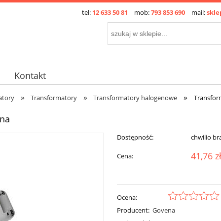
tel:
12 633 50 81
mob:
793 853 690
mail:
skle
Kontakt
»
»
»
atory
Transformatory
Transformatory halogenowe
Transfor
ena
Dostępność:
chwilio br
41,76 z
Cena:
Ocena:
Producent:
Govena