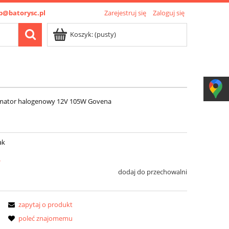
p@batorysc.pl
Zarejestruj się
Zaloguj się
Koszyk:
(pusty)
mator halogenowy 12V 105W Govena
ak
ł
dodaj do przechowalni
zapytaj o produkt
poleć znajomemu