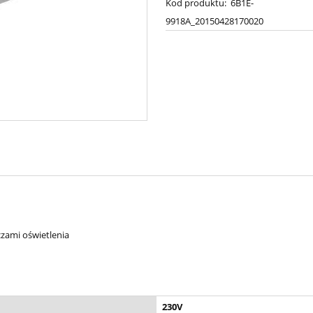
Kod produktu:
6B1E-
9918A_20150428170020
czami oświetlenia
230V