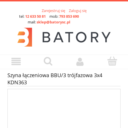
Zarejestruj się
Zaloguj się
tel:
12 633 50 81
mob:
793 853 690
mail:
sklep@batorysc.pl
Szyna łączeniowa BBU/3 trójfazowa 3x4
KDN363