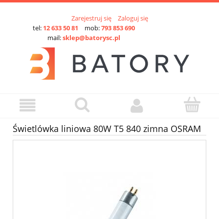
Zarejestruj się
Zaloguj się
tel:
12 633 50 81
mob:
793 853 690
mail:
sklep@batorysc.pl
Świetlówka liniowa 80W T5 840 zimna OSRAM