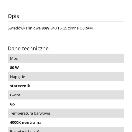
Opis
Świetlówka liniowa
80W
840 T5 G5 zimna OSRAM
Dane techniczne
Moc
80 W
Napięcie
statecznik
Gwint
G5
Temperatura barwowa
4000K neutralna
Rozmiar (d,s,h,ø)