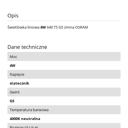
Opis
Świetlówka liniowa
4W
640 T5 G5 zimna OSRAM
Dane techniczne
Moc
4W
Napięcie
statecznik
Gwint
G5
Temperatura barwowa
4000K neutralna
Rozmiar (d,s,h,ø)