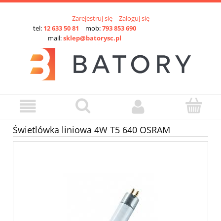
Zarejestruj się
Zaloguj się
tel:
12 633 50 81
mob:
793 853 690
mail:
sklep@batorysc.pl
Świetlówka liniowa 4W T5 640 OSRAM