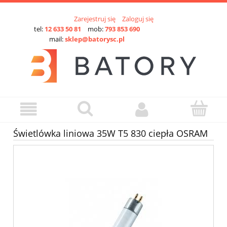
Zarejestruj się
Zaloguj się
tel:
12 633 50 81
mob:
793 853 690
mail:
sklep@batorysc.pl
Świetlówka liniowa 35W T5 830 ciepła OSRAM