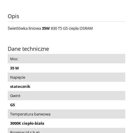
Opis
Świetlówka liniowa
35W
830 T5 G5 ciepła OSRAM
Dane techniczne
Moc
35 W
Napięcie
statecznik
Gwint
G5
Temperatura barwowa
3000K ciepło-biała
Rozmiar (d,s,h,ø)