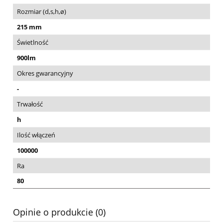
Rozmiar (d,s,h,ø)
215 mm
Świetlność
900lm
Okres gwarancyjny
-
Trwałość
h
Ilość włączeń
100000
Ra
80
Opinie o produkcie (0)