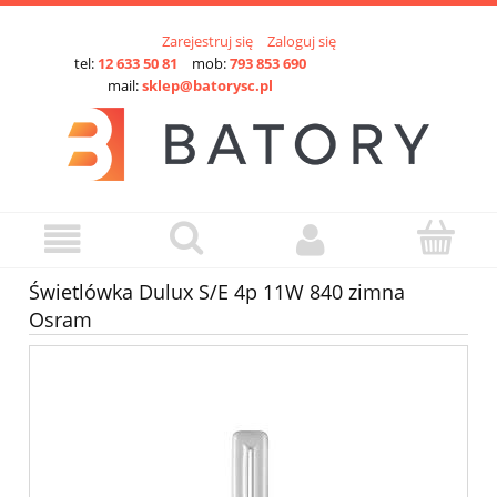
Zarejestruj się
Zaloguj się
tel:
12 633 50 81
mob:
793 853 690
mail:
sklep@batorysc.pl
Świetlówka Dulux S/E 4p 11W 840 zimna
Osram