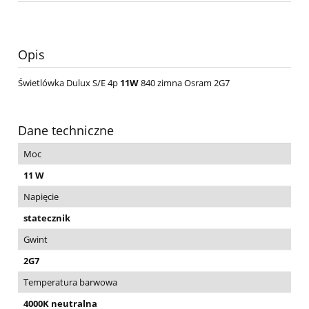
Opis
Świetlówka Dulux S/E 4p
11W
840 zimna Osram 2G7
Dane techniczne
Moc
11 W
Napięcie
statecznik
Gwint
2G7
Temperatura barwowa
4000K neutralna