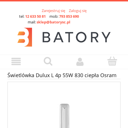
Zarejestruj się
Zaloguj się
tel:
12 633 50 81
mob:
793 853 690
mail:
sklep@batorysc.pl
Świetlówka Dulux L 4p 55W 830 ciepła Osram