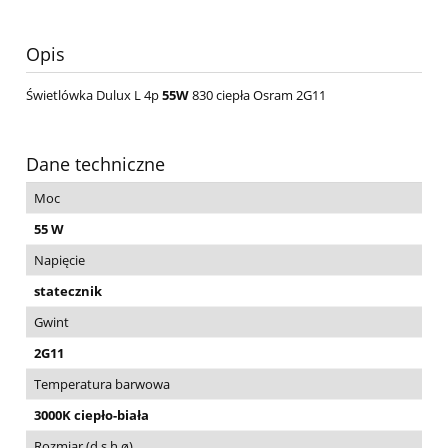
Opis
Świetlówka Dulux L 4p
55
W
830 ciepła Osram 2G11
Dane techniczne
Moc
55 W
Napięcie
statecznik
Gwint
2G11
Temperatura barwowa
3000K ciepło-biała
Rozmiar (d,s,h,ø)