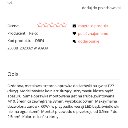
szt.
dodaj do przechowalni
Ocena:
zapytaj o produkt
Producent:
Relco
poleć znajomemu
Kod produktu:
DBE4-
dodaj opinię
250BB_20200219193938
Opis
Ozdobna, metalowa, srebrna oprawka do żarówki na gwint E27
(duży). Model zawiera kołnierz służący utrzymaniu klosza bądź
abażuru. Sama oprawka montowana jest na śrubę gwintowaną
M10. Średnica zewnętrzna 38mm, wysokość 60mm. Maksymalna
dozwolona żarówki 60W ( w przypadku wersji LED bądź świetlówki
nie ma ograniczeń). Montaż przewodu o przekroju od 0,5mm² do
2,5mm². Kolor: odcień srebrny