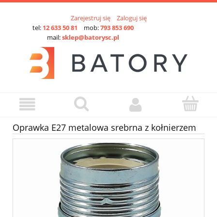
Zarejestruj się
Zaloguj się
tel:
12 633 50 81
mob:
793 853 690
mail:
sklep@batorysc.pl
Oprawka E27 metalowa srebrna z kołnierzem