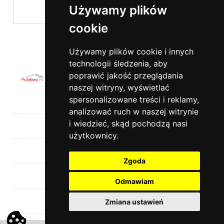
Używamy plików
cookie
wyślij
Używamy plików cookie i innych
technologii śledzenia, aby
poprawić jakość przeglądania
naszej witryny, wyświetlać
spersonalizowane treści i reklamy,
Pomoc
analizować ruch w naszej witrynie
i wiedzieć, skąd pochodzą nasi
Moje konto
użytkownicy.
Płatności i dostawa
Zgoda
Informacje
Odmawiam
Kontakt
Zmiana ustawień