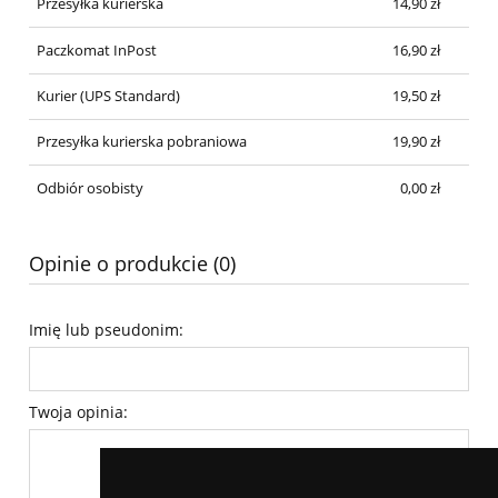
Przesyłka kurierska
14,90 zł
Paczkomat InPost
16,90 zł
Kurier
(UPS Standard)
19,50 zł
Przesyłka kurierska pobraniowa
19,90 zł
Odbiór osobisty
0,00 zł
Opinie o produkcie (0)
Imię lub pseudonim:
Twoja opinia: