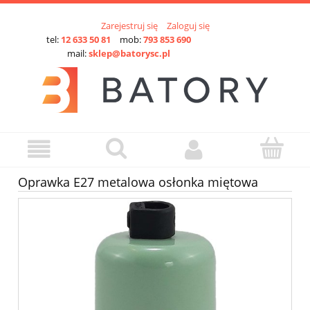
Zarejestruj się
Zaloguj się
tel:
12 633 50 81
mob:
793 853 690
mail:
sklep@batorysc.pl
Oprawka E27 metalowa osłonka miętowa