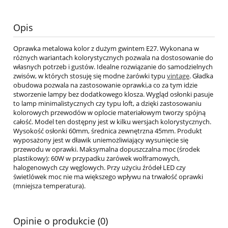
Opis
Oprawka metalowa kolor z dużym gwintem E27. Wykonana w
różnych wariantach kolorystycznych pozwala na dostosowanie do
własnych potrzeb i gustów. Idealne rozwiązanie do samodzielnych
zwisów, w których stosuję się modne żarówki typu
vintage
. Gładka
obudowa pozwala na zastosowanie oprawki,a co za tym idzie
stworzenie lampy bez dodatkowego klosza. Wygląd osłonki pasuje
to lamp minimalistycznych czy typu loft, a dzięki zastosowaniu
kolorowych przewodów w oplocie materiałowym tworzy spójną
całość. Model ten dostępny jest w kilku wersjach kolorystycznych.
Wysokość osłonki 60mm, średnica zewnętrzna 45mm. Produkt
wyposażony jest w dławik uniemożliwiający wysunięcie się
przewodu w oprawki. Maksymalna dopuszczalna moc (środek
plastikowy): 60W w przypadku żarówek wolframowych,
halogenowych czy węglowych. Przy użyciu źródeł LED czy
świetlówek moc nie ma większego wpływu na trwałość oprawki
(mniejsza temperatura).
Opinie o produkcie (0)