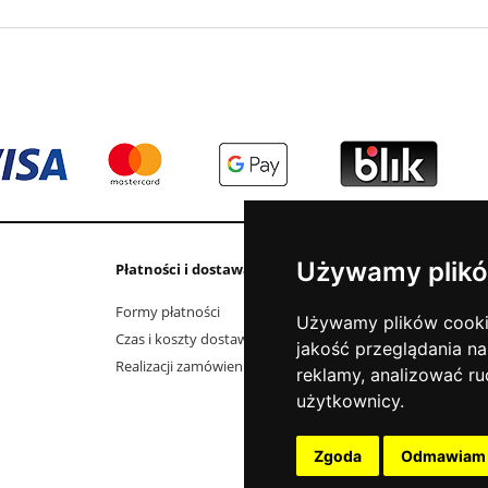
Używamy plikó
Płatności i dostawa
Informacje
Formy płatności
Kontakt i dane fi
Używamy plików cookie 
Czas i koszty dostawy
Elektrośmieci
jakość przeglądania na
Realizacji zamówienia
O firmie
reklamy, analizować ru
Jak kupować?
użytkownicy.
Polityka prywatno
Aktualności
Zgoda
Odmawiam
Blog