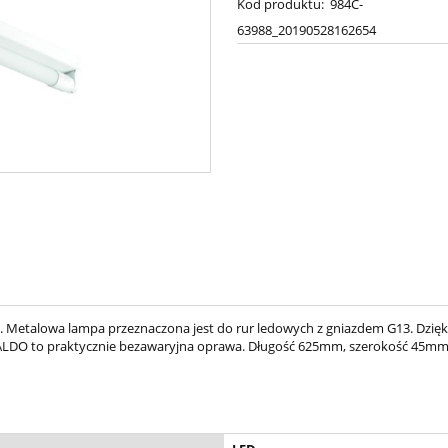
Kod produktu:
984C-
63988_20190528162654
 Metalowa lampa przeznaczona jest do rur ledowych z gniazdem G13. Dzię
 ALDO to praktycznie bezawaryjna oprawa. Długość 625mm, szerokość 45m