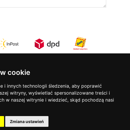
w cookie
Kontakt
rmy
ul. Stefana Batorego 17
i innych technologii śledzenia, aby poprawić
31-135 Kraków
szej witryny, wyświetlać spersonalizowane treści i
tel:
12 633 50 81
ch w naszej witrynie i wiedzieć, skąd pochodzą nasi
mob:
793 853 690
ści
Godziny otwarcia:
Zmiana ustawień
Poniedziałek - Piątek:
9-18