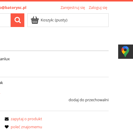
p@batorysc.pl
Zarejestruj się
Zaloguj się
Koszyk:
(pusty)
Kanlux
ak
ł
dodaj do przechowalni
zapytaj o produkt
poleć znajomemu