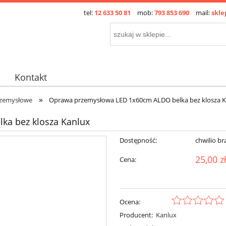
tel:
12 633 50 81
mob:
793 853 690
mail:
skle
Kontakt
»
zemysłowe
Oprawa przemysłowa LED 1x60cm ALDO belka bez klosza 
a bez klosza Kanlux
Dostępność:
chwilio br
25,00 z
Cena:
Ocena:
Producent:
Kanlux