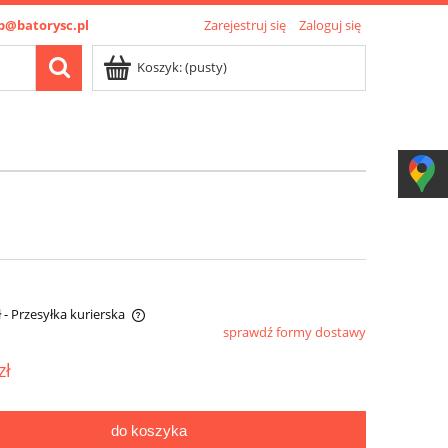
p@batorysc.pl
Zarejestruj się
Zaloguj się
Koszyk:
(pusty)
ł
- Przesyłka kurierska
sprawdź formy dostawy
zł
do koszyka