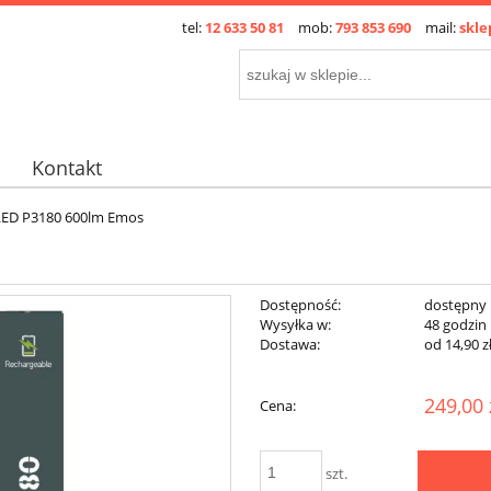
tel:
12 633 50 81
mob:
793 853 690
mail:
skle
Kontakt
LED P3180 600lm Emos
Dostępność:
dostępny
Wysyłka w:
48 godzin
Dostawa:
od 14,90 z
249,00 
Cena:
szt.