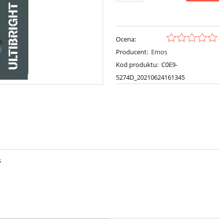
Ocena:
Producent:
Emos
Kod produktu:
C0E9-
5274D_20210624161345
s