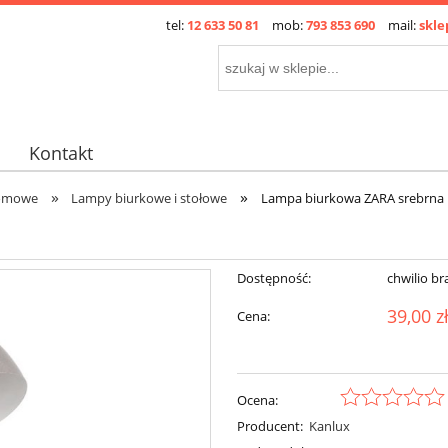
tel:
12 633 50 81
mob:
793 853 690
mail:
skle
Kontakt
»
»
omowe
Lampy biurkowe i stołowe
Lampa biurkowa ZARA srebrna 
Dostępność:
chwilio br
39,00 z
Cena:
Ocena:
Producent:
Kanlux