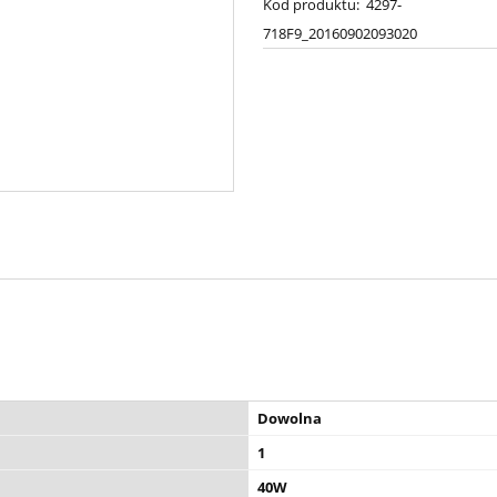
Kod produktu:
4297-
718F9_20160902093020
Dowolna
1
40W