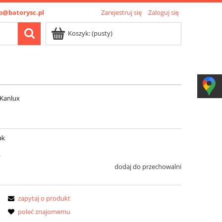
p@batorysc.pl
Zarejestruj się
Zaloguj się
Koszyk:
(pusty)
Kanlux
ak
ł
dodaj do przechowalni
zapytaj o produkt
poleć znajomemu