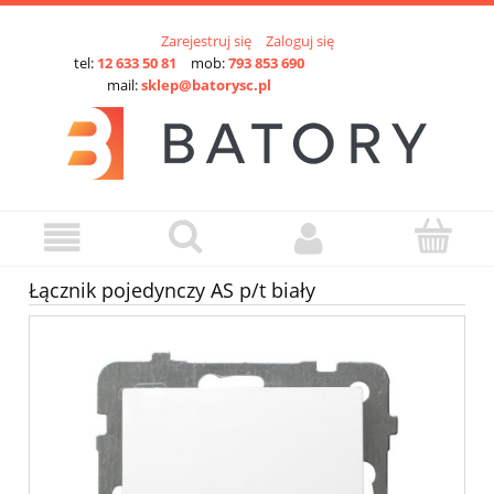
Zarejestruj się
Zaloguj się
tel:
12 633 50 81
mob:
793 853 690
mail:
sklep@batorysc.pl
Łącznik pojedynczy AS p/t biały