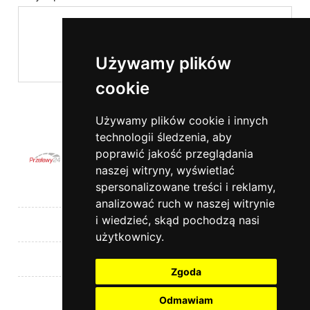
Używamy plików
cookie
wyślij
Używamy plików cookie i innych
technologii śledzenia, aby
poprawić jakość przeglądania
naszej witryny, wyświetlać
spersonalizowane treści i reklamy,
Pomoc
analizować ruch w naszej witrynie
i wiedzieć, skąd pochodzą nasi
Moje konto
użytkownicy.
Płatności i dostawa
Zgoda
Informacje
Odmawiam