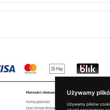
Używamy plikó
Płatności i dostawa
Informacje
Formy płatności
Kontakt i dane fi
Używamy plików cookie 
Czas i koszty dostawy
Elektrośmieci