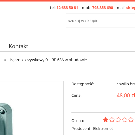
tel:
12 633 50 81
mob:
793 853 690
mail:
skle
Kontakt
»
e
Łącznik krzywkowy 0-1 3P 63A w obudowie
Dostępność:
chwilio br
48,00 z
Cena:
Ocena:
Producent:
Elektromet