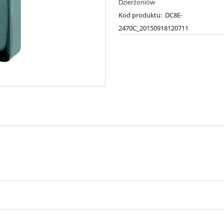
Dzierżoniów
Kod produktu:
DC8E-
2470C_20150918120711