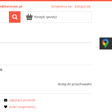
p@batorysc.pl
Zarejestruj się
Zaloguj się
Koszyk:
(pusty)
ak
ł
dodaj do przechowalni
zapytaj o produkt
poleć znajomemu