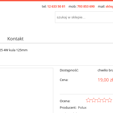
tel:
12 633 50 81
mob:
793 853 690
mail:
skle
Kontakt
125 4W kula 125mm
Dostępność:
chwilio br
19,00 z
Cena:
Ocena:
Producent:
Polux