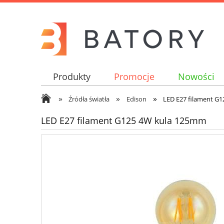
Produkty
Promocje
Nowości
»
»
»
Źródła światła
Edison
LED E27 filament G
LED E27 filament G125 4W kula 125mm