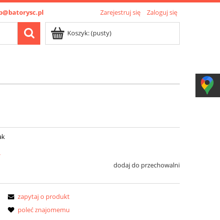
p@batorysc.pl
Zarejestruj się
Zaloguj się
Koszyk:
(pusty)
ak
ł
dodaj do przechowalni
zapytaj o produkt
poleć znajomemu