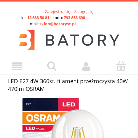
Zarejestruj się
Zaloguj się
tel:
12 633 50 81
mob:
793 853 690
mail:
sklep@batorysc.pl
LED E27 4W 360st. filament przeźroczysta 40W
470lm OSRAM