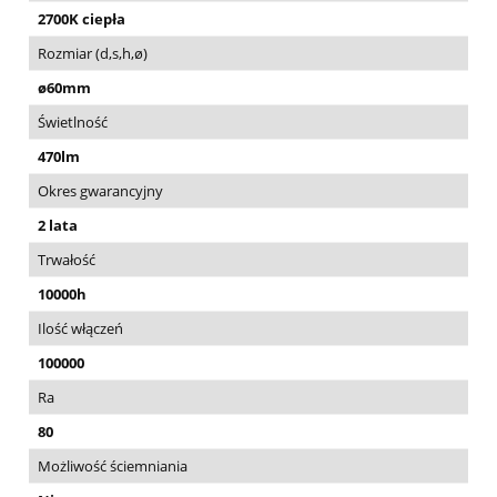
2700K ciepła
Rozmiar (d,s,h,ø)
ø60mm
Świetlność
470lm
Okres gwarancyjny
2 lata
Trwałość
10000h
Ilość włączeń
100000
Ra
80
Możliwość ściemniania