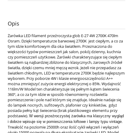
Opis
Żarówka LED filament przeźroczysta glob E-27 4W 2700K 470lm
Osram. Dzięki temperaturze barwowej 2700K jest ciepłym, a co za
tym idzie komfortowym dla oka światłem. Przeznaczona do
większości typów pomieszczeń jak salon, pokój dzienny, kuchnia
czy pomieszczeń użytkowe. Żarówki charakteryzujące się ciepłym
światłem są najbardziej zbliżone do klasycznych, żarowych źródeł
światła, dzięki czemu mniej męczą wzrok. Jeżeli nie przepadasz za
światłem chłodnym, LED w temperaturze 2700K będzie najlepszym
wyborem. Przy poborze 4W i klasie energooszczędności A++
można zmniejszyć zużycie energii elektrycznej o 85%. Wydajność
116lm/W Model ten charakteryzuje się pełnym kątem świecenia
360º, a co za tym idzie w sposób równomierny rozświetla
pomieszczenie i pole nad którym się znajduje. Idealnie nadaje się
do lampek nocnych, sufitowych, plafonier czy kinkietów, gdyż
posiada pełny kąt świecenia (brak plastikowego elementu przy
podstawie).
W wersji przeźroczystej żarówka ma klasyczny wygląd
i dobrze wpisuje się w pomieszczenia loftowe i lampy typu vintage.
Trwałość na poziomie 25000h oraz ilość cykli włączeń i wyłączeń
około 15000 pozwala na długą eksploatację żarówki LED. Model