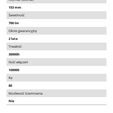
153 mm
Świetlność
700 lm
Okres gwarancyjny
2 lata
Trwałość
30000h
Ilość włączeń
100000
Ra
80
Możliwość ściemniania
Nie