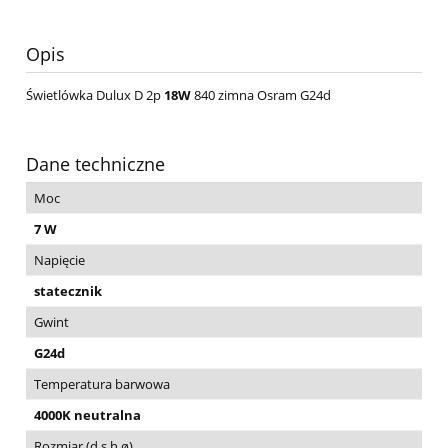
Opis
Świetlówka Dulux D 2p
18W
840 zimna Osram G24d
Dane techniczne
Moc
7 W
Napięcie
statecznik
Gwint
G24d
Temperatura barwowa
4000K neutralna
Rozmiar (d,s,h,ø)