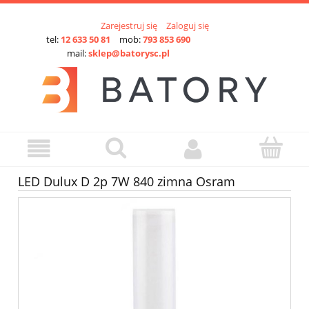
Zarejestruj się
Zaloguj się
tel:
12 633 50 81
mob:
793 853 690
mail:
sklep@batorysc.pl
LED Dulux D 2p 7W 840 zimna Osram