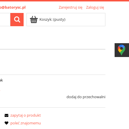
p@batorysc.pl
Zarejestruj się
Zaloguj się
Koszyk:
(pusty)
ak
ł
dodaj do przechowalni
zapytaj o produkt
poleć znajomemu