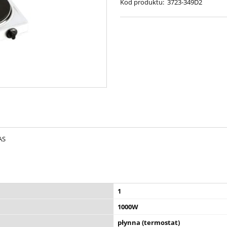
Kod produktu:
3723-349D2
AS
1
1000W
płynna (termostat)