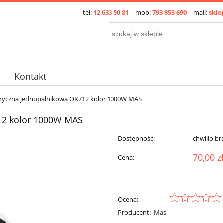
tel:
12 633 50 81
mob:
793 853 690
mail:
skle
Kontakt
tryczna jednopalnikowa OK712 kolor 1000W MAS
12 kolor 1000W MAS
Dostępność:
chwilio br
70,00 z
Cena:
Ocena:
Producent:
Mas