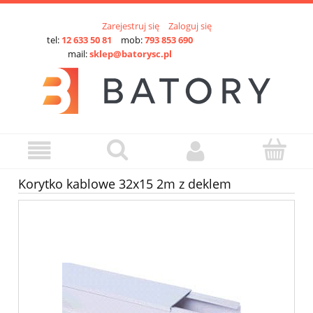
Zarejestruj się
Zaloguj się
tel:
12 633 50 81
mob:
793 853 690
mail:
sklep@batorysc.pl
Korytko kablowe 32x15 2m z deklem