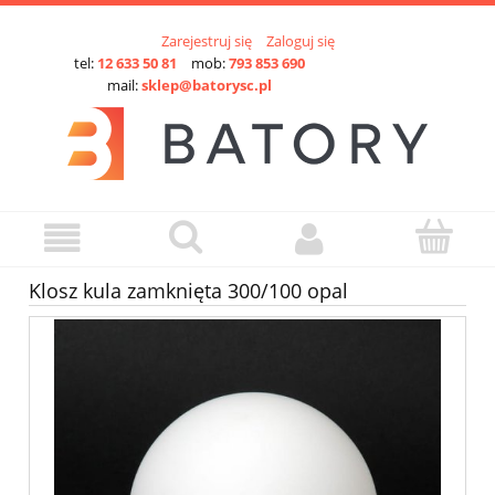
Zarejestruj się
Zaloguj się
tel:
12 633 50 81
mob:
793 853 690
mail:
sklep@batorysc.pl
Klosz kula zamknięta 300/100 opal