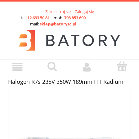
Zarejestruj się
Zaloguj się
tel:
12 633 50 81
mob:
793 853 690
mail:
sklep@batorysc.pl
Halogen R7s 235V 350W 189mm ITT Radium