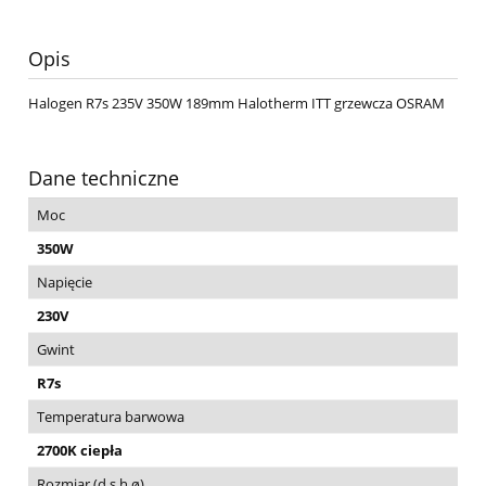
Opis
Halogen R7s 235V 350W 189mm Halotherm ITT grzewcza OSRAM
Dane techniczne
Moc
350W
Napięcie
230V
Gwint
R7s
Temperatura barwowa
2700K ciepła
Rozmiar (d,s,h,ø)