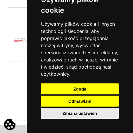
cookie
wyślij
Używamy plików cookie i innych
technologii śledzenia, aby
poprawić jakość przeglądania
naszej witryny, wyświetlać
spersonalizowane treści i reklamy,
Pomoc
analizować ruch w naszej witrynie
i wiedzieć, skąd pochodzą nasi
Moje konto
użytkownicy.
Płatności i dostawa
Zgoda
Informacje
Odmawiam
Kontakt
Zmiana ustawień
pokaż pełną wersję strony