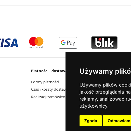
Używamy plikó
Płatności i dostawa
Informacje
Formy płatności
Kontakt i dane fi
Używamy plików cookie 
Czas i koszty dostawy
Elektrośmieci
jakość przeglądania na
Realizacji zamówienia
O firmie
reklamy, analizować ru
Jak kupować?
użytkownicy.
Polityka prywatno
Aktualności
Zgoda
Odmawiam
Blog