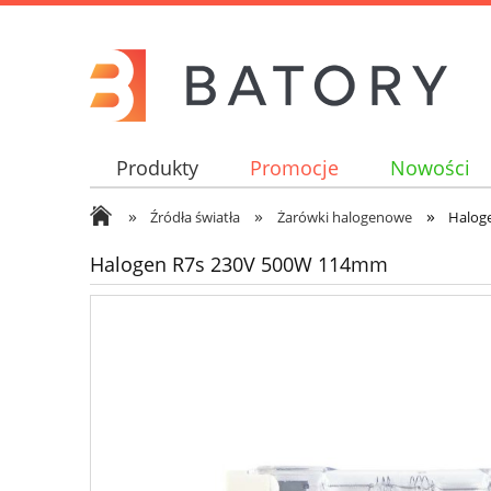
Produkty
Promocje
Nowości
»
»
»
Źródła światła
Żarówki halogenowe
Halog
Halogen R7s 230V 500W 114mm