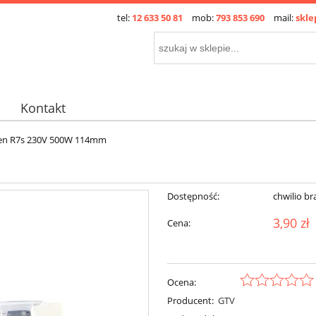
tel:
12 633 50 81
mob:
793 853 690
mail:
skle
Kontakt
en R7s 230V 500W 114mm
Dostępność:
chwilio br
3,90 zł
Cena:
Ocena:
Producent:
GTV