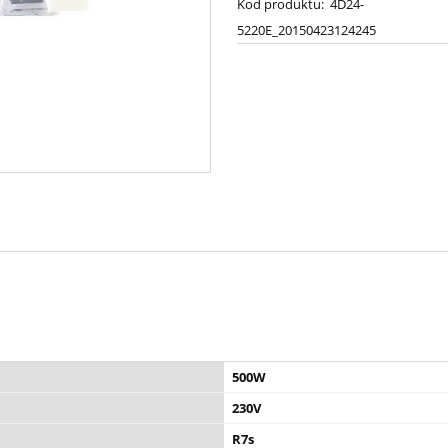
Kod produktu:
4D24-
5220E_20150423124245
500W
230V
R7s