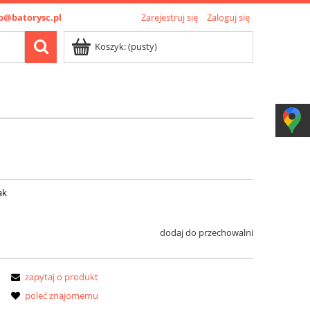
p@batorysc.pl
Zarejestruj się
Zaloguj się
Koszyk:
(pusty)
ak
dodaj do przechowalni
zapytaj o produkt
poleć znajomemu