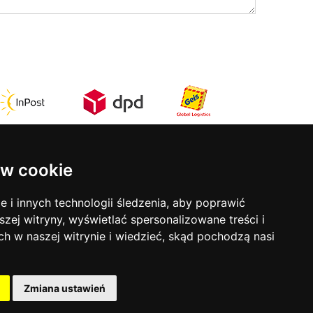
w cookie
Kontakt
rmy
ul. Stefana Batorego 17
i innych technologii śledzenia, aby poprawić
31-135 Kraków
szej witryny, wyświetlać spersonalizowane treści i
tel:
12 633 50 81
ch w naszej witrynie i wiedzieć, skąd pochodzą nasi
mob:
793 853 690
ści
Godziny otwarcia:
Zmiana ustawień
Poniedziałek - Piątek:
9-18