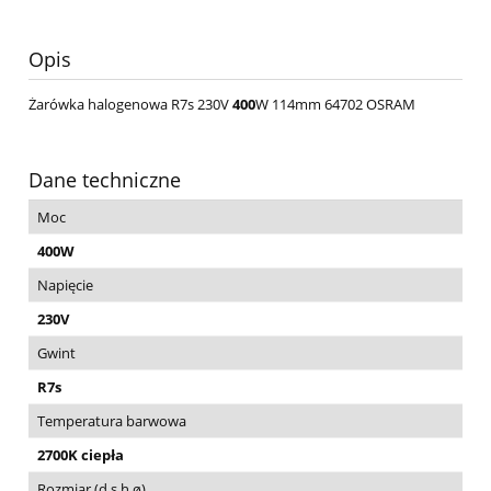
Opis
Żarówka halogenowa R7s 230V
400
W 114mm 64702 OSRAM
Dane techniczne
Moc
400W
Napięcie
230V
Gwint
R7s
Temperatura barwowa
2700K ciepła
Rozmiar (d,s,h,ø)