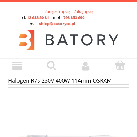
Zarejestruj się
Zaloguj się
tel:
12 633 50 81
mob:
793 853 690
mail:
sklep@batorysc.pl
Halogen R7s 230V 400W 114mm OSRAM