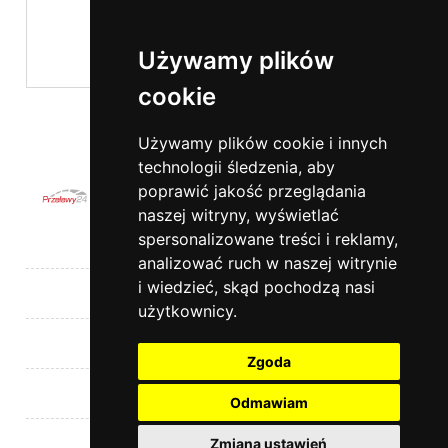
Używamy plików
cookie
wyślij
Używamy plików cookie i innych
technologii śledzenia, aby
poprawić jakość przeglądania
naszej witryny, wyświetlać
spersonalizowane treści i reklamy,
Pomoc
analizować ruch w naszej witrynie
i wiedzieć, skąd pochodzą nasi
Moje konto
użytkownicy.
Płatności i dostawa
Zgoda
Informacje
Odmawiam
Kontakt
Zmiana ustawień