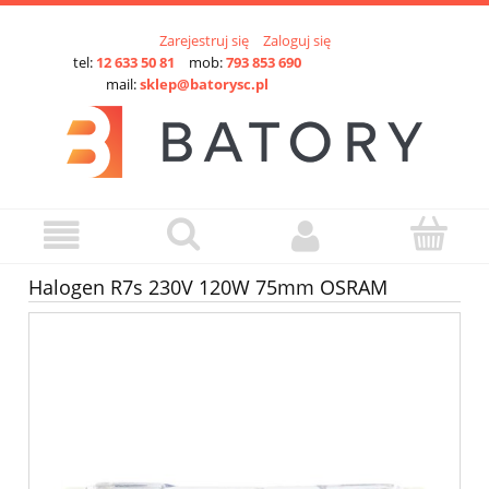
Zarejestruj się
Zaloguj się
tel:
12 633 50 81
mob:
793 853 690
mail:
sklep@batorysc.pl
Halogen R7s 230V 120W 75mm OSRAM