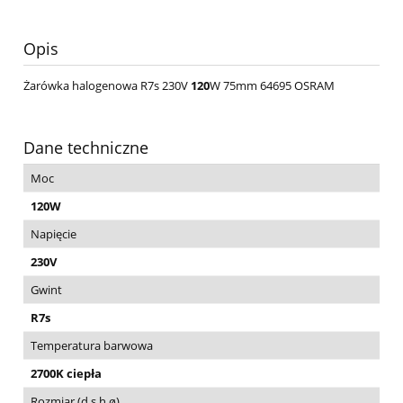
Opis
Żarówka halogenowa R7s 230V
120
W 75mm 64695 OSRAM
Dane techniczne
Moc
120W
Napięcie
230V
Gwint
R7s
Temperatura barwowa
2700K ciepła
Rozmiar (d,s,h,ø)