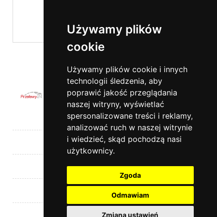
Używamy plików
cookie
wyślij
Używamy plików cookie i innych
technologii śledzenia, aby
poprawić jakość przeglądania
naszej witryny, wyświetlać
spersonalizowane treści i reklamy,
Pomoc
analizować ruch w naszej witrynie
i wiedzieć, skąd pochodzą nasi
Moje konto
użytkownicy.
Płatności i dostawa
Zgoda
Informacje
Odmawiam
Kontakt
Zmiana ustawień