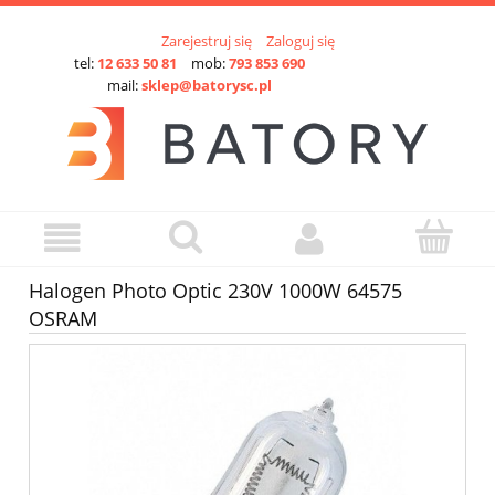
Zarejestruj się
Zaloguj się
tel:
12 633 50 81
mob:
793 853 690
mail:
sklep@batorysc.pl
Halogen Photo Optic 230V 1000W 64575
OSRAM