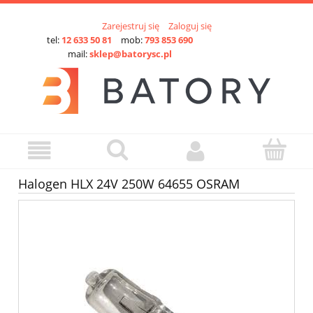
Zarejestruj się
Zaloguj się
tel:
12 633 50 81
mob:
793 853 690
mail:
sklep@batorysc.pl
Halogen HLX 24V 250W 64655 OSRAM