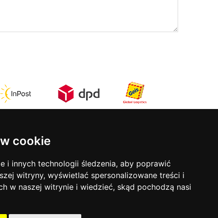
w cookie
Kontakt
rmy
ul. Stefana Batorego 17
i innych technologii śledzenia, aby poprawić
31-135 Kraków
szej witryny, wyświetlać spersonalizowane treści i
tel:
12 633 50 81
ch w naszej witrynie i wiedzieć, skąd pochodzą nasi
mob:
793 853 690
ści
Godziny otwarcia: