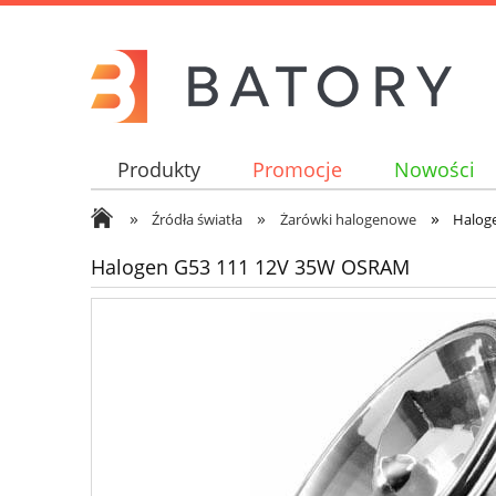
Produkty
Promocje
Nowości
»
»
»
Źródła światła
Żarówki halogenowe
Halog
Halogen G53 111 12V 35W OSRAM