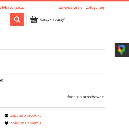
p@batorysc.pl
Zarejestruj się
Zaloguj się
Koszyk:
(pusty)
ak
ł
dodaj do przechowalni
zapytaj o produkt
poleć znajomemu