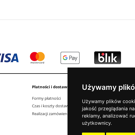
Używamy plikó
Płatności i dostawa
Informacje
Formy płatności
Kontakt i dane fi
Używamy plików cookie 
Czas i koszty dostawy
Elektrośmieci
jakość przeglądania na
Realizacji zamówienia
O firmie
reklamy, analizować ru
Jak kupować?
użytkownicy.
Polityka prywatno