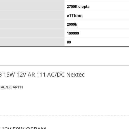
2700K ciepła
ø111mm
2000h
100000
80
3 15W 12V AR 111 AC/DC Nextec
 AC/DC AR111