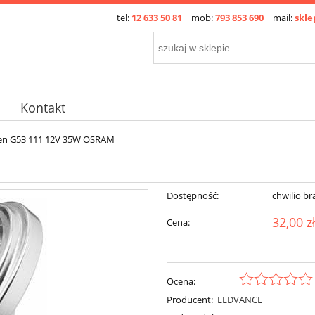
tel:
12 633 50 81
mob:
793 853 690
mail:
skle
Kontakt
en G53 111 12V 35W OSRAM
Dostępność:
chwilio br
32,00 z
Cena:
Ocena:
Producent:
LEDVANCE